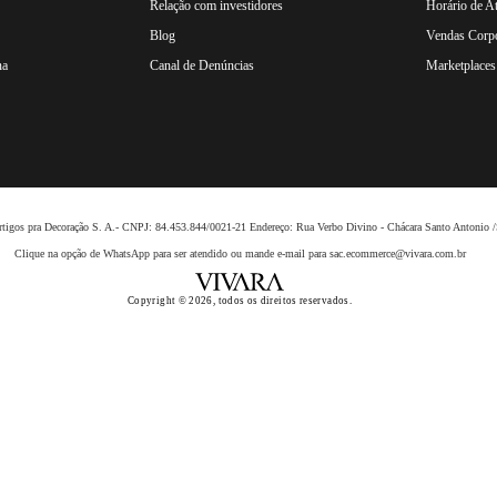
Relação com investidores
Horário de A
Blog
Vendas Corpo
na
Canal de Denúncias
Marketplaces 
 Artigos pra Decoração S. A.- CNPJ: 84.453.844/0021-21 Endereço: Rua Verbo Divino - Chácara Santo Anto
Clique na opção de WhatsApp para ser atendido ou mande e-mail para sac.ecommerce@vivara.com.br
Copyright © 2026, todos os direitos reservados.