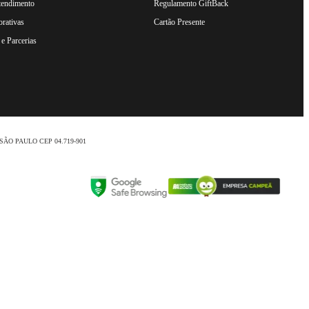
tendimento
Regulamento GiftBack
rativas
Cartão Presente
e Parcerias
nio /SÃO PAULO CEP 04.719-901