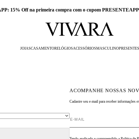
 APP: 15% Off na primeira compra com o cupom PRESENTEAPP
JOIAS
CASAMENTO
RELÓGIOS
ACESSÓRIOS
MASCULINO
PRESENTE
ACOMPANHE NOSSAS NOV
Cadastre seu e-mail para
receber informações e
Tendo analisado e compreendido a
Politica de 