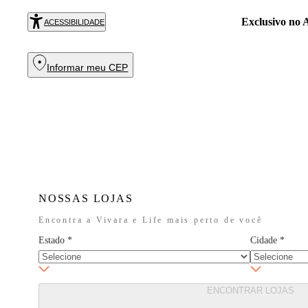
Exclusivo no
R
ACESSIBILIDADE
Informar meu CEP
NOSSAS LOJAS
Encontra a Vivara e Life mais perto de você
Estado
*
Cidade
*
ENCONTRAR LOJAS