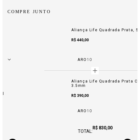
COMPRE JUNTO
m
Aliança Life Quadrada Prata, 
Sale Price:
R$ 440,00
ARO
10
Aliança Life Quadrada Prata Cr
3.5mm
ml
Sale Price:
R$ 390,00
ARO
10
Price:
R$ 830,00
TOTAL: