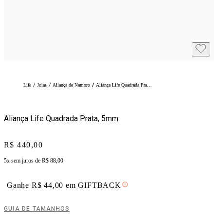
/
/
/
Life
Joias
Aliança de Namoro
Aliança Life Quadrada Prata, 5mm
Aliança Life Quadrada Prata, 5mm
Price:
R$ 440,00
5x sem juros de
R$ 88,00
Ganhe
R$
44,00
em
GIFTBACK
GUIA DE TAMANHOS