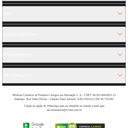
LIFE
NOSSA EMPRESA
ATENDIMENTO
INFORMAÇÕES
Tellerina Comércio de Presente e Artigos pra Decoração S. A.- CNPJ: 84.453.844/0021-21
Endereço: Rua Verbo Divino - Chácara Santo Antonio /SÃO PAULO CEP 04.719-901
Clique na opção de WhatsApp para ser atendido ou mande e-mail para
sac.ecommerce@vivara.com.br