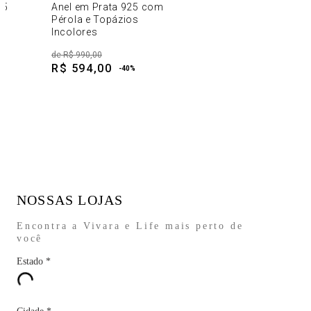
25
Anel em Prata 925 com
Pérola e Topázios
Incolores
de
R$ 990,00
R$ 594,00
-
40
%
NOSSAS LOJAS
Encontra a Vivara e Life mais perto de
você
Estado
*