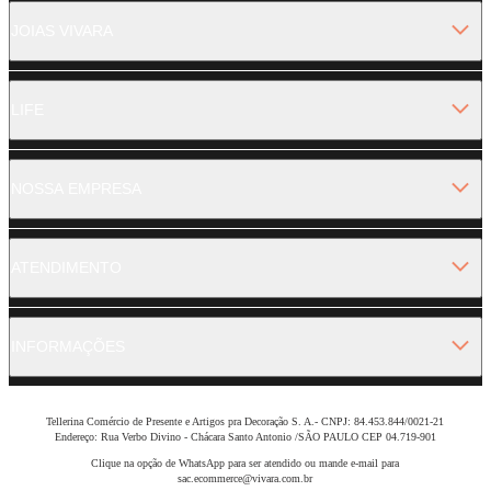
JOIAS VIVARA
LIFE
NOSSA EMPRESA
ATENDIMENTO
INFORMAÇÕES
Tellerina Comércio de Presente e Artigos pra Decoração S. A.- CNPJ: 84.453.844/0021-21
Endereço: Rua Verbo Divino - Chácara Santo Antonio /SÃO PAULO CEP 04.719-901
Clique na opção de WhatsApp para ser atendido ou mande e-mail para
sac.ecommerce@vivara.com.br