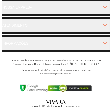
NOSSA EMPRESA
ATENDIMENTO
INFORMAÇÕES
Tellerina Comércio de Presente e Artigos pra Decoração S. A.- CNPJ: 84.453.844/0021-21
Endereço: Rua Verbo Divino - Chácara Santo Antonio /SÃO PAULO CEP 04.719-901
Clique na opção de WhatsApp para ser atendido ou mande e-mail para
sac.ecommerce@vivara.com.br
Copyright © 2026, todos os direitos reservados.