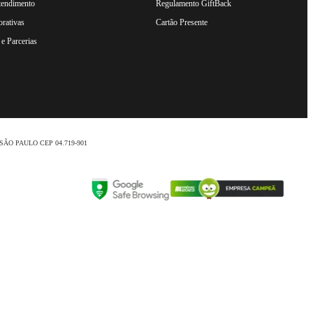
tendimento
Regulamento GiftBack
rativas
Cartão Presente
e Parcerias
nio /SÃO PAULO CEP 04.719-901