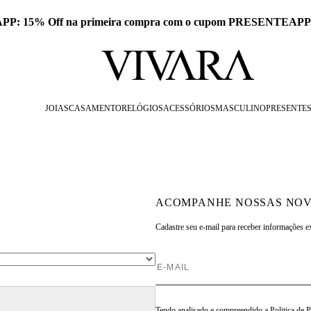
 APP: 15% Off na primeira compra com o cupom PRESENTEAPP
JOIAS
CASAMENTO
RELÓGIOS
ACESSÓRIOS
MASCULINO
PRESENTE
ACOMPANHE NOSSAS NOV
Cadastre seu e-mail para
receber informações e
Tendo analisado e compreendido a
Politica de 