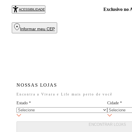
Exclusivo no
R
ACESSIBILIDADE
Informar meu CEP
NOSSAS LOJAS
Encontra a Vivara e Life mais perto de você
Estado
*
Cidade
*
ENCONTRAR LOJAS