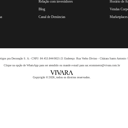
Relação com investidores
Horário de A
Blog
Vendas Corpo
na
Canal de Denúncias
Marketplaces 
 Artigos pra Decoração S. A.- CNPJ: 84.453.844/0021-21 Endereço: Rua Verbo Divino - Chácara Santo Anto
Clique na opção de WhatsApp para ser atendido ou mande e-mail para sac.ecommerce@vivara.com.br
Copyright © 2026, todos os direitos reservados.