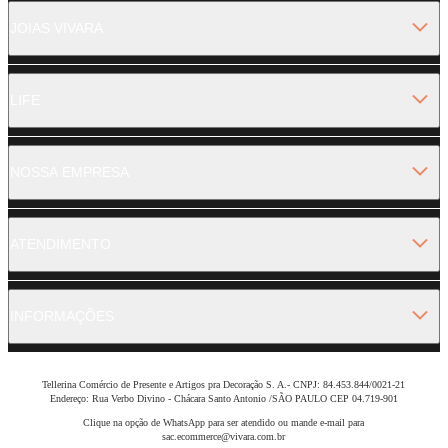
JOIAS VIVARA
LIFE
NOSSA EMPRESA
ATENDIMENTO
INFORMAÇÕES
Tellerina Comércio de Presente e Artigos pra Decoração S. A.- CNPJ: 84.453.844/0021-21
Endereço: Rua Verbo Divino - Chácara Santo Antonio /SÃO PAULO CEP 04.719-901
Clique na opção de WhatsApp para ser atendido ou mande e-mail para
sac.ecommerce@vivara.com.br