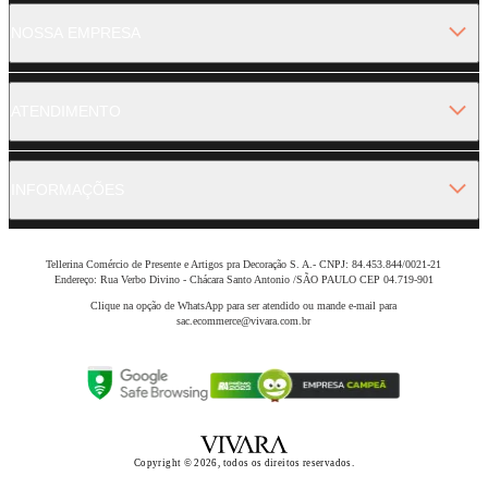
NOSSA EMPRESA
ATENDIMENTO
INFORMAÇÕES
Tellerina Comércio de Presente e Artigos pra Decoração S. A.- CNPJ: 84.453.844/0021-21
Endereço: Rua Verbo Divino - Chácara Santo Antonio /SÃO PAULO CEP 04.719-901
Clique na opção de WhatsApp para ser atendido ou mande e-mail para
sac.ecommerce@vivara.com.br
Copyright © 2026, todos os direitos reservados.