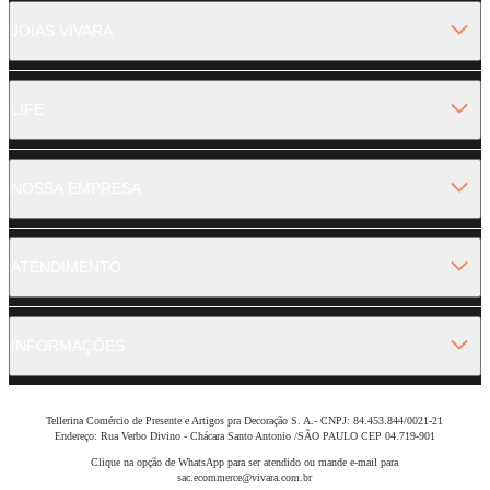
JOIAS VIVARA
LIFE
NOSSA EMPRESA
ATENDIMENTO
INFORMAÇÕES
Tellerina Comércio de Presente e Artigos pra Decoração S. A.- CNPJ: 84.453.844/0021-21
Endereço: Rua Verbo Divino - Chácara Santo Antonio /SÃO PAULO CEP 04.719-901
Clique na opção de WhatsApp para ser atendido ou mande e-mail para
sac.ecommerce@vivara.com.br