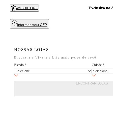
Exclusivo no
R
ACESSIBILIDADE
Informar meu CEP
NOSSAS LOJAS
Encontra a Vivara e Life mais perto de você
Estado
*
Cidade
*
ENCONTRAR LOJAS