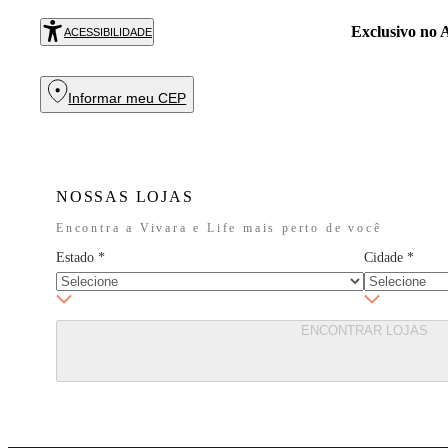
Exclusivo no
R
ACESSIBILIDADE
Informar meu CEP
NOSSAS LOJAS
Encontra a Vivara e Life mais perto de você
Estado
*
Cidade
*
ENCONTRAR LOJAS