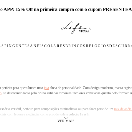
 no APP: 15% Off na primeira compra com o cupom PRESENTEA
AS
PINGENTES
ANÉIS
COLARES
BRINCOS
RELÓGIOS
DESCUBRA
ha perfeita para quem busca uma
joia
cheia de personalidade. Com design moderno, marca regist
io
, se destacando tanto pelo brilho sutil das zircônias incolores cravejadas quanto pelo formato
essório versátil, perfeito para composições minimalistas ou para fazer parte de um
mix de anéis
peciais com leveza e elegância, como propõe toda a
coleção Fresh
.
VER MAIS
ite contato com produtos químicos e retire-o em atividades físicas. Limpe com flanela especial p