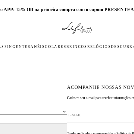
 no APP: 15% Off na primeira compra com o cupom PRESENTEA
AS
PINGENTES
ANÉIS
COLARES
BRINCOS
RELÓGIOS
DESCUBRA
ACOMPANHE NOSSAS NOV
Cadastre seu e-mail para
receber informações e
Tendo analisado e compreendido a
Politica de 