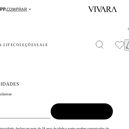
PP.
COMPRAR
 LIFE
COLEÇÕES
SALE
IDADES
xclusivas
Privacidade
, declaro ter mais de 18 anos de idade e aceito receber comunicados de