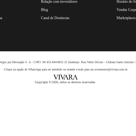
Relação com investidores
Horário de A
Blog
Vendas Corpo
na
Canal de Denúncias
Marketplaces 
 Artigos pra Decoração S. A.- CNPJ: 84.453.844/0021-21 Endereço: Rua Verbo Divino - Chácara Santo Anto
Clique na opção de WhatsApp para ser atendido ou mande e-mail para sac.ecommerce@vivara.com.br
Copyright © 2026, todos os direitos reservados.