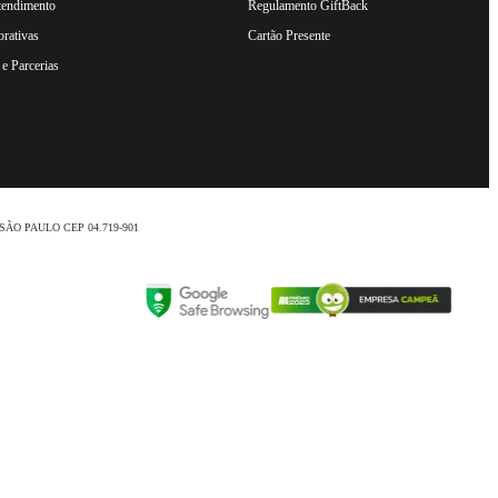
tendimento
Regulamento GiftBack
rativas
Cartão Presente
e Parcerias
nio /SÃO PAULO CEP 04.719-901