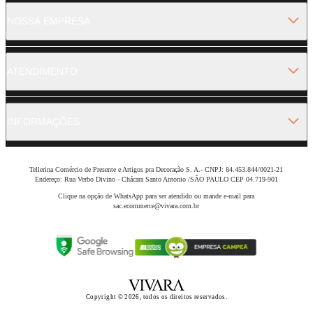
NOSSA EMPRESA
ATENDIMENTO
INFORMAÇÕES
Tellerina Comércio de Presente e Artigos pra Decoração S. A.- CNPJ: 84.453.844/0021-21
Endereço: Rua Verbo Divino - Chácara Santo Antonio /SÃO PAULO CEP 04.719-901
Clique na opção de WhatsApp para ser atendido ou mande e-mail para
sac.ecommerce@vivara.com.br
Copyright © 2026, todos os direitos reservados.