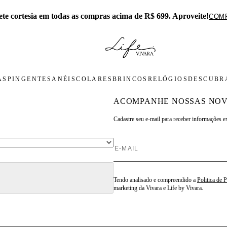
Exclusivo no APP: 15% Off na primeira
AS
PINGENTES
ANÉIS
COLARES
BRINCOS
RELÓGIOS
DESCUBRA
ACOMPANHE NOSSAS NOV
Cadastre seu e-mail para
receber informações e
Tendo analisado e compreendido a
Politica de 
marketing da Vivara e Life by Vivara.