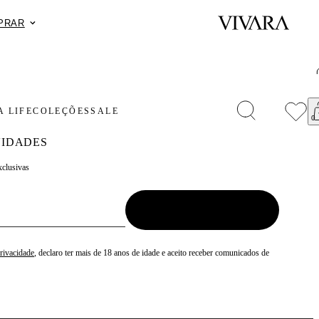
 compra com o cupom PRESENTEAPP.
COMPRAR
 LIFE
COLEÇÕES
SALE
IDADES
xclusivas
Privacidade
, declaro ter mais de 18 anos de idade e aceito receber comunicados de