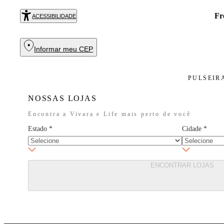
 de R$ 699. Aproveite!
COMPRAR
ACESSIBILIDADE
Informar meu CEP
PULSEIR
NOSSAS LOJAS
Encontra a Vivara e Life mais perto de você
Estado
*
Cidade
*
ENCONTRAR LOJAS