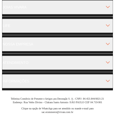
JOIAS VIVARA
LIFE
NOSSA EMPRESA
ATENDIMENTO
INFORMAÇÕES
Tellerina Comércio de Presente e Artigos pra Decoração S. A.- CNPJ: 84.453.844/0021-21
Endereço: Rua Verbo Divino - Chácara Santo Antonio /SÃO PAULO CEP 04.719-901
Clique na opção de WhatsApp para ser atendido ou mande e-mail para
sac.ecommerce@vivara.com.br