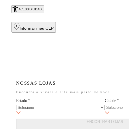
Exclusivo no
R
ACESSIBILIDADE
Informar meu CEP
NOSSAS LOJAS
Encontra a Vivara e Life mais perto de você
Estado
*
Cidade
*
ENCONTRAR LOJAS