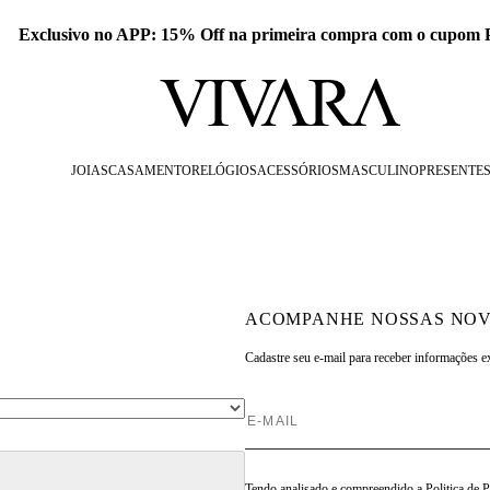
 APP: 15% Off na primeira compra com o cupom PRESENTEAPP
JOIAS
CASAMENTO
RELÓGIOS
ACESSÓRIOS
MASCULINO
PRESENTE
ACOMPANHE NOSSAS NOV
Cadastre seu e-mail para
receber informações e
Tendo analisado e compreendido a
Politica de 