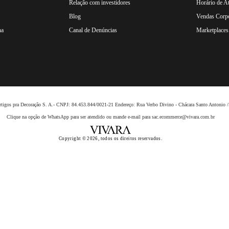
Relação com investidores
Horário de A
Blog
Vendas Corpo
na
Canal de Denúncias
Marketplaces 
 Artigos pra Decoração S. A.- CNPJ: 84.453.844/0021-21 Endereço: Rua Verbo Divino - Chácara Santo Anto
Clique na opção de WhatsApp para ser atendido ou mande e-mail para sac.ecommerce@vivara.com.br
Copyright © 2026, todos os direitos reservados.