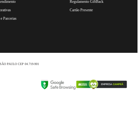
tendimento
Regulamento GiftBack
rativas
Cartão Presente
e Parcerias
nio /SÃO PAULO CEP 04.719-901