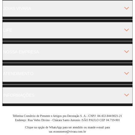
JOIAS VIVARA
LIFE
NOSSA EMPRESA
ATENDIMENTO
INFORMAÇÕES
Tellerina Comércio de Presente e Artigos pra Decoração S. A.- CNPJ: 84.453.844/0021-21
Endereço: Rua Verbo Divino - Chácara Santo Antonio /SÃO PAULO CEP 04.719-901
Clique na opção de WhatsApp para ser atendido ou mande e-mail para
sac.ecommerce@vivara.com.br