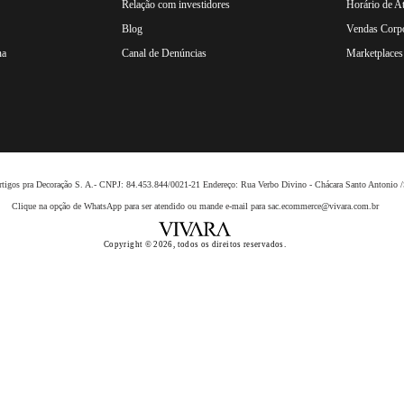
Relação com investidores
Horário de A
Blog
Vendas Corpo
na
Canal de Denúncias
Marketplaces 
 Artigos pra Decoração S. A.- CNPJ: 84.453.844/0021-21 Endereço: Rua Verbo Divino - Chácara Santo Anto
Clique na opção de WhatsApp para ser atendido ou mande e-mail para sac.ecommerce@vivara.com.br
Copyright © 2026, todos os direitos reservados.