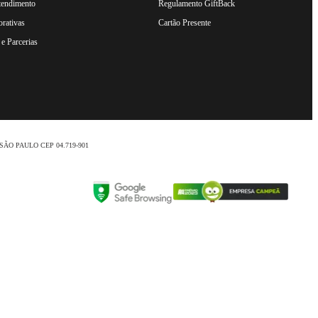
tendimento
Regulamento GiftBack
rativas
Cartão Presente
e Parcerias
nio /SÃO PAULO CEP 04.719-901