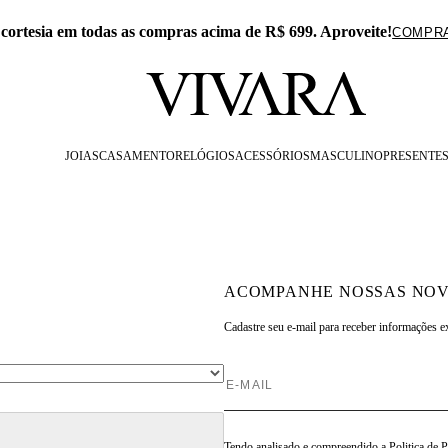
Exclusivo no APP: 15% Off na primeira compra com o
JOIAS
CASAMENTO
RELÓGIOS
ACESSÓRIOS
MASCULINO
PRESENTE
ACOMPANHE NOSSAS NOV
Cadastre seu e-mail para
receber informações e
Tendo analisado e compreendido a
Politica de 