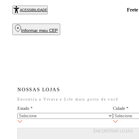
. Aproveite!
COMPRAR
ACESSIBILIDADE
Informar meu CEP
NOSSAS LOJAS
Encontra a Vivara e Life mais perto de você
Estado
*
Cidade
*
ENCONTRAR LOJAS