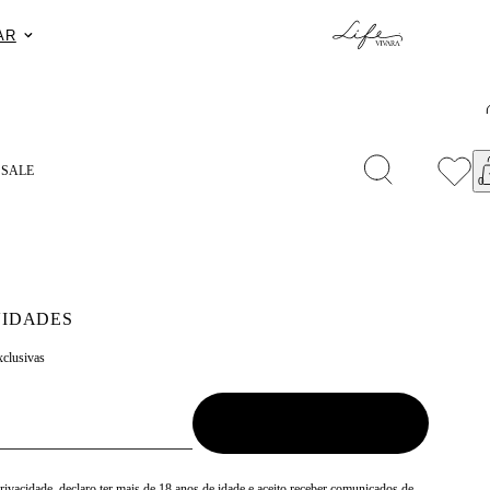
 cupom PRESENTEAPP.
COMPRAR
S
SALE
IDADES
xclusivas
Privacidade
, declaro ter mais de 18 anos de idade e aceito receber comunicados de