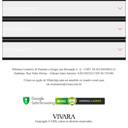
NOSSA EMPRESA
ATENDIMENTO
INFORMAÇÕES
Tellerina Comércio de Presente e Artigos pra Decoração S. A.- CNPJ: 84.453.844/0021-21
Endereço: Rua Verbo Divino - Chácara Santo Antonio /SÃO PAULO CEP 04.719-901
Clique na opção de WhatsApp para ser atendido ou mande e-mail para
sac.ecommerce@vivara.com.br
Copyright © 2026, todos os direitos reservados.