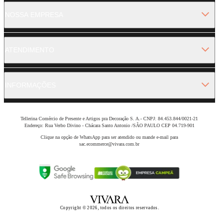
NOSSA EMPRESA
ATENDIMENTO
INFORMAÇÕES
Tellerina Comércio de Presente e Artigos pra Decoração S. A.- CNPJ: 84.453.844/0021-21
Endereço: Rua Verbo Divino - Chácara Santo Antonio /SÃO PAULO CEP 04.719-901
Clique na opção de WhatsApp para ser atendido ou mande e-mail para
sac.ecommerce@vivara.com.br
Copyright © 2026, todos os direitos reservados.