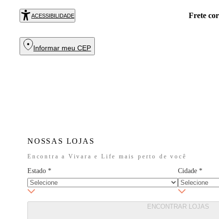
!
Exc
COMPRAR
ACESSIBILIDADE
Informar meu CEP
NOSSAS LOJAS
Encontra a Vivara e Life mais perto de você
Estado
*
Cidade
*
ENCONTRAR LOJAS