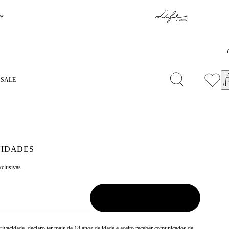
SENTEAPP.
COMPRAR
S
SALE
IDADES
xclusivas
Privacidade
, declaro ter mais de 18 anos de idade e aceito receber comunicados de