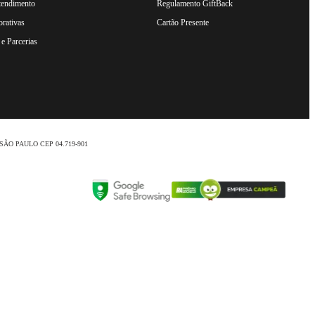
tendimento
Regulamento GiftBack
rativas
Cartão Presente
e Parcerias
nio /SÃO PAULO CEP 04.719-901