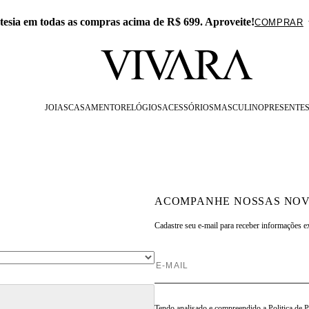
lusivo no APP: 15% Off na primeira compra com o cupom PRE
JOIAS
CASAMENTO
RELÓGIOS
ACESSÓRIOS
MASCULINO
PRESENTE
ACOMPANHE NOSSAS NOV
Cadastre seu e-mail para
receber informações e
Tendo analisado e compreendido a
Politica de 