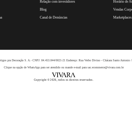
Relação com investidores
Horário de A
Blog
Vendas Corpo
na
Canal de Denúncias
Marketplaces 
 Artigos pra Decoração S. A.- CNPJ: 84.453.844/0021-21 Endereço: Rua Verbo Divino - Chácara Santo Anto
Clique na opção de WhatsApp para ser atendido ou mande e-mail para sac.ecommerce@vivara.com.br
Copyright © 2026, todos os direitos reservados.