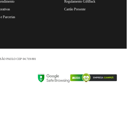
tendimento
Regulamento GiftBack
rativas
Cartão Presente
e Parcerias
nio /SÃO PAULO CEP 04.719-901