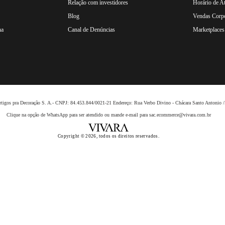
Relação com investidores
Horário de A
Blog
Vendas Corpo
na
Canal de Denúncias
Marketplaces 
 Artigos pra Decoração S. A.- CNPJ: 84.453.844/0021-21 Endereço: Rua Verbo Divino - Chácara Santo Anto
Clique na opção de WhatsApp para ser atendido ou mande e-mail para sac.ecommerce@vivara.com.br
Copyright © 2026, todos os direitos reservados.