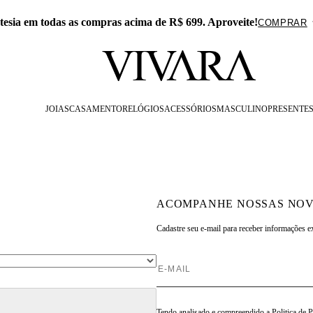
lusivo no APP: 15% Off na primeira compra com o cupom PRE
JOIAS
CASAMENTO
RELÓGIOS
ACESSÓRIOS
MASCULINO
PRESENTE
ACOMPANHE NOSSAS NOV
Cadastre seu e-mail para
receber informações e
Tendo analisado e compreendido a
Politica de 