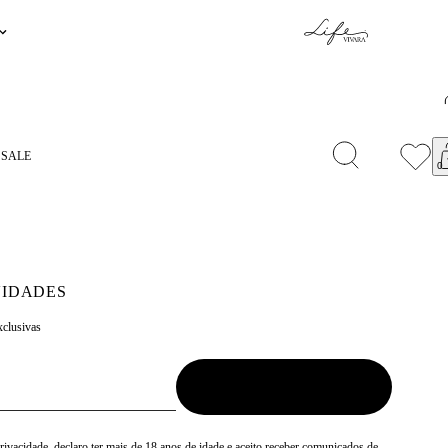
SENTEAPP.
COMPRAR
S
SALE
IDADES
xclusivas
Privacidade
, declaro ter mais de 18 anos de idade e aceito receber comunicados de