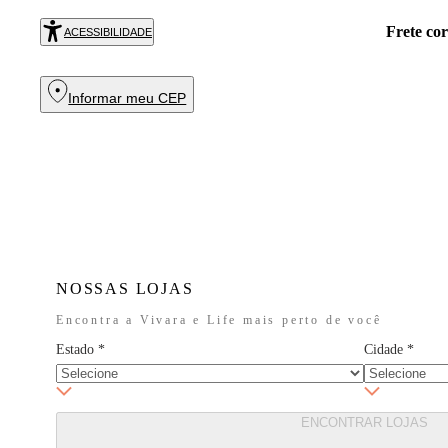
!
Exc
COMPRAR
ACESSIBILIDADE
Informar meu CEP
NOSSAS LOJAS
Encontra a Vivara e Life mais perto de você
Estado
*
Cidade
*
ENCONTRAR LOJAS