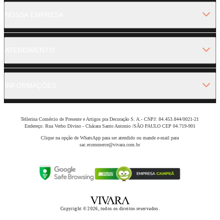
NOSSA EMPRESA
ATENDIMENTO
INFORMAÇÕES
Tellerina Comércio de Presente e Artigos pra Decoração S. A.- CNPJ: 84.453.844/0021-21
Endereço: Rua Verbo Divino - Chácara Santo Antonio /SÃO PAULO CEP 04.719-901
Clique na opção de WhatsApp para ser atendido ou mande e-mail para
sac.ecommerce@vivara.com.br
Copyright © 2026, todos os direitos reservados.