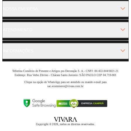
NOSSA EMPRESA
ATENDIMENTO
INFORMAÇÕES
Tellerina Comércio de Presente e Artigos pra Decoração S. A.- CNPJ: 84.453.844/0021-21
Endereço: Rua Verbo Divino - Chácara Santo Antonio /SÃO PAULO CEP 04.719-901
Clique na opção de WhatsApp para ser atendido ou mande e-mail para
sac.ecommerce@vivara.com.br
Copyright © 2026, todos os direitos reservados.