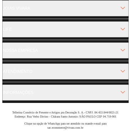
JOIAS VIVARA
LIFE
NOSSA EMPRESA
ATENDIMENTO
INFORMAÇÕES
Tellerina Comércio de Presente e Artigos pra Decoração S. A.- CNPJ: 84.453.844/0021-21
Endereço: Rua Verbo Divino - Chácara Santo Antonio /SÃO PAULO CEP 04.719-901
Clique na opção de WhatsApp para ser atendido ou mande e-mail para
sac.ecommerce@vivara.com.br