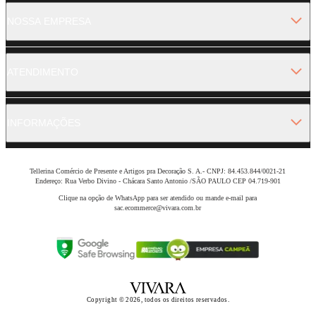
NOSSA EMPRESA
ATENDIMENTO
INFORMAÇÕES
Tellerina Comércio de Presente e Artigos pra Decoração S. A.- CNPJ: 84.453.844/0021-21
Endereço: Rua Verbo Divino - Chácara Santo Antonio /SÃO PAULO CEP 04.719-901
Clique na opção de WhatsApp para ser atendido ou mande e-mail para
sac.ecommerce@vivara.com.br
Copyright © 2026, todos os direitos reservados.