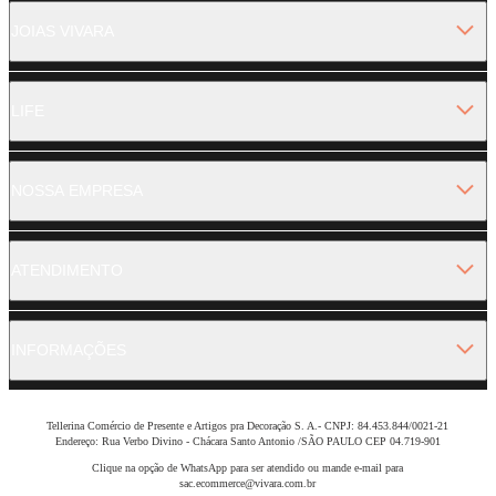
JOIAS VIVARA
LIFE
NOSSA EMPRESA
ATENDIMENTO
INFORMAÇÕES
Tellerina Comércio de Presente e Artigos pra Decoração S. A.- CNPJ: 84.453.844/0021-21
Endereço: Rua Verbo Divino - Chácara Santo Antonio /SÃO PAULO CEP 04.719-901
Clique na opção de WhatsApp para ser atendido ou mande e-mail para
sac.ecommerce@vivara.com.br