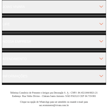
JOIAS VIVARA
LIFE
NOSSA EMPRESA
ATENDIMENTO
INFORMAÇÕES
Tellerina Comércio de Presente e Artigos pra Decoração S. A.- CNPJ: 84.453.844/0021-21
Endereço: Rua Verbo Divino - Chácara Santo Antonio /SÃO PAULO CEP 04.719-901
Clique na opção de WhatsApp para ser atendido ou mande e-mail para
sac.ecommerce@vivara.com.br