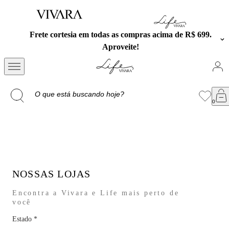
s as compras acima de R$ 699.
Exclusivo no APP: 15% Of
proveite!
cupom PR
NOSSAS LOJAS
Encontra a Vivara e Life mais perto de
você
Estado
*