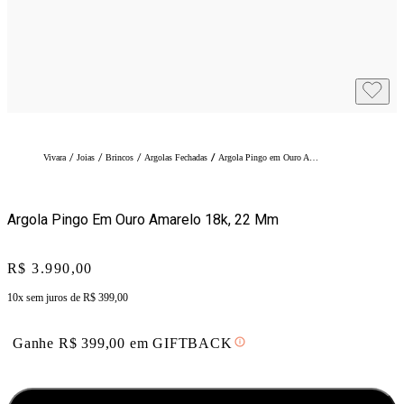
/
/
/
/
Vivara
Joias
Brincos
Argolas Fechadas
Argola Pingo em Ouro Amarelo 18k, 22 mm
Argola Pingo Em Ouro Amarelo 18k, 22 Mm
Price:
R$ 3.990,00
10x sem juros de
R$ 399,00
Ganhe
R$
399,00
em
GIFTBACK