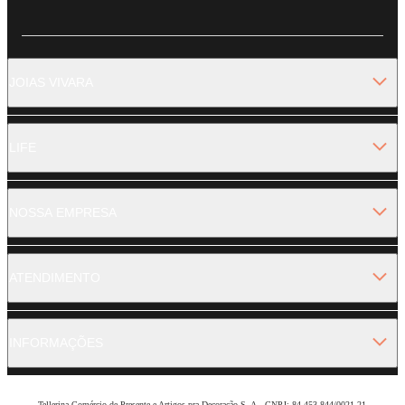
JOIAS VIVARA
LIFE
NOSSA EMPRESA
ATENDIMENTO
INFORMAÇÕES
Tellerina Comércio de Presente e Artigos pra Decoração S. A.- CNPJ: 84.453.844/0021-21