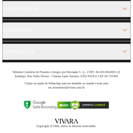
NOSSA EMPRESA
ATENDIMENTO
INFORMAÇÕES
Tellerina Comércio de Presente e Artigos pra Decoração S. A.- CNPJ: 84.453.844/0021-21
Endereço: Rua Verbo Divino - Chácara Santo Antonio /SÃO PAULO CEP 04.719-901
Clique na opção de WhatsApp para ser atendido ou mande e-mail para
sac.ecommerce@vivara.com.br
Copyright © 2026, todos os direitos reservados.