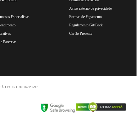
Aviso externo de privacidade
ossas Especialistas
Formas de Pagamento
tendimento
Regulamento GiftBack
rativas
Cartão Presente
e Parcerias
nio /SÃO PAULO CEP 04.719-901