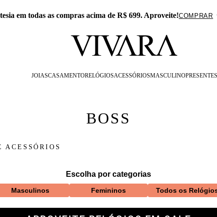
 APP: 15% Off na primeira compra com o cupom PRESENTEAPP
JOIAS
CASAMENTO
RELÓGIOS
ACESSÓRIOS
MASCULINO
PRESENTE
BOSS
E ACESSÓRIOS
Escolha por categorias
Masculinos
Femininos
Todos os Relógio