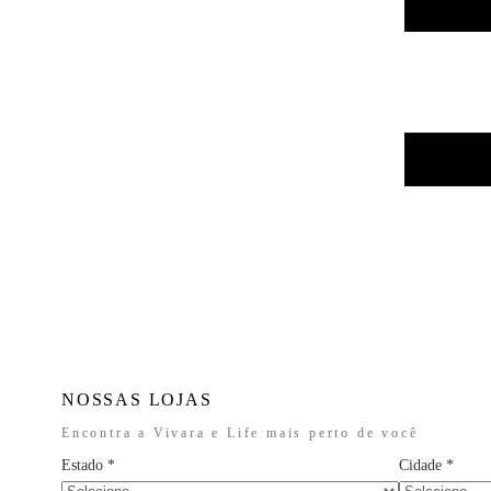
NOSSAS LOJAS
Encontra a Vivara e Life mais perto de você
Estado
*
Cidade
*