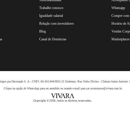
Trabalhe conosco
Whatsapp
Igualdade salarial
Compre com n
Relação com investidores
Horário de A
Blog
Vendas Corpo
na
Canal de Denúncias
Marketplaces 
 Artigos pra Decoração S. A.- CNPJ: 84.453.844/0021-21 Endereço: Rua Verbo Divino - Chácara Santo Anto
Clique na opção de WhatsApp para ser atendido ou mande e-mail para sac.ecommerce@vivara.com.br
Copyright © 2026, todos os direitos reservados.