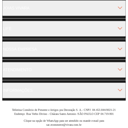
JOIAS VIVARA
LIFE
NOSSA EMPRESA
ATENDIMENTO
INFORMAÇÕES
Tellerina Comércio de Presente e Artigos pra Decoração S. A.- CNPJ: 84.453.844/0021-21
Endereço: Rua Verbo Divino - Chácara Santo Antonio /SÃO PAULO CEP 04.719-901
Clique na opção de WhatsApp para ser atendido ou mande e-mail para
sac.ecommerce@vivara.com.br