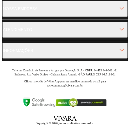
NOSSA EMPRESA
ATENDIMENTO
INFORMAÇÕES
Tellerina Comércio de Presente e Artigos pra Decoração S. A.- CNPJ: 84.453.844/0021-21
Endereço: Rua Verbo Divino - Chácara Santo Antonio /SÃO PAULO CEP 04.719-901
Clique na opção de WhatsApp para ser atendido ou mande e-mail para
sac.ecommerce@vivara.com.br
Copyright © 2026, todos os direitos reservados.