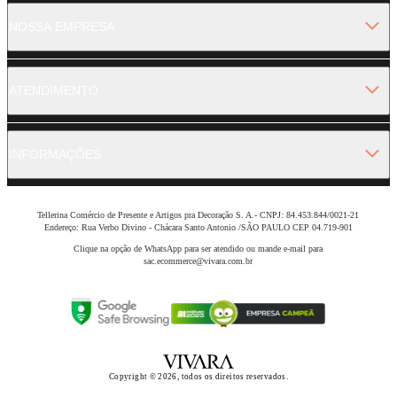
NOSSA EMPRESA
ATENDIMENTO
INFORMAÇÕES
Tellerina Comércio de Presente e Artigos pra Decoração S. A.- CNPJ: 84.453.844/0021-21
Endereço: Rua Verbo Divino - Chácara Santo Antonio /SÃO PAULO CEP 04.719-901
Clique na opção de WhatsApp para ser atendido ou mande e-mail para
sac.ecommerce@vivara.com.br
Copyright © 2026, todos os direitos reservados.