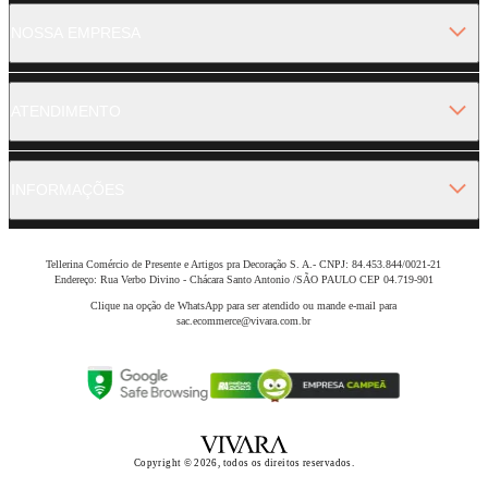
NOSSA EMPRESA
ATENDIMENTO
INFORMAÇÕES
Tellerina Comércio de Presente e Artigos pra Decoração S. A.- CNPJ: 84.453.844/0021-21
Endereço: Rua Verbo Divino - Chácara Santo Antonio /SÃO PAULO CEP 04.719-901
Clique na opção de WhatsApp para ser atendido ou mande e-mail para
sac.ecommerce@vivara.com.br
Copyright © 2026, todos os direitos reservados.