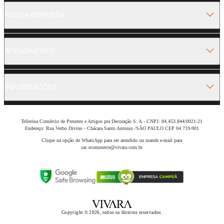
NOSSA EMPRESA
ATENDIMENTO
INFORMAÇÕES
Tellerina Comércio de Presente e Artigos pra Decoração S. A.- CNPJ: 84.453.844/0021-21
Endereço: Rua Verbo Divino - Chácara Santo Antonio /SÃO PAULO CEP 04.719-901
Clique na opção de WhatsApp para ser atendido ou mande e-mail para
sac.ecommerce@vivara.com.br
Copyright © 2026, todos os direitos reservados.