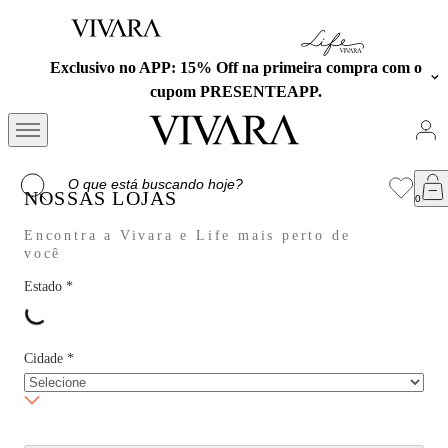
rimeira compra com o
Frete cortesia em todas as compra
EAPP.
Aproveite!
NOSSAS LOJAS
Encontra a Vivara e Life mais perto de
você
Estado
*
Cidade
*