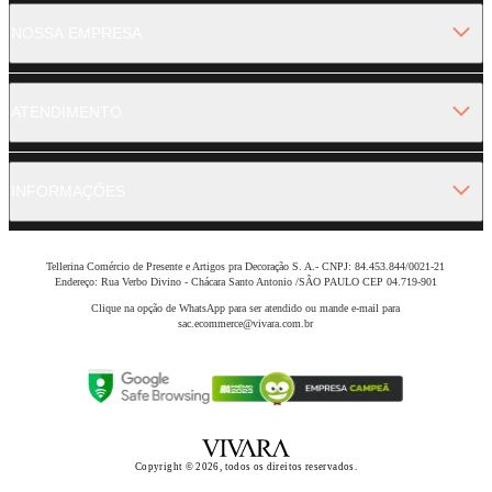
NOSSA EMPRESA
ATENDIMENTO
INFORMAÇÕES
Tellerina Comércio de Presente e Artigos pra Decoração S. A.- CNPJ: 84.453.844/0021-21
Endereço: Rua Verbo Divino - Chácara Santo Antonio /SÃO PAULO CEP 04.719-901
Clique na opção de WhatsApp para ser atendido ou mande e-mail para
sac.ecommerce@vivara.com.br
Copyright © 2026, todos os direitos reservados.