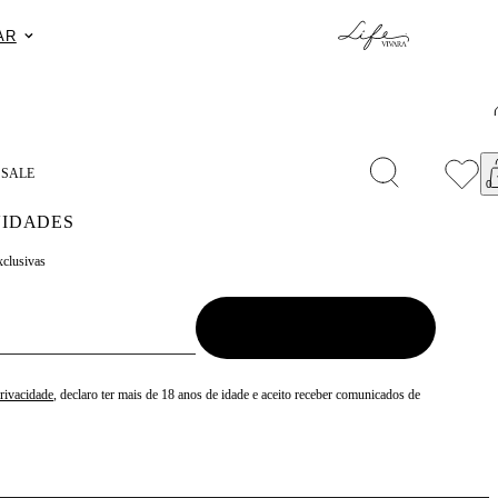
Exclusivo n
AR
S
SALE
IDADES
xclusivas
Privacidade
, declaro ter mais de 18 anos de idade e aceito receber comunicados de