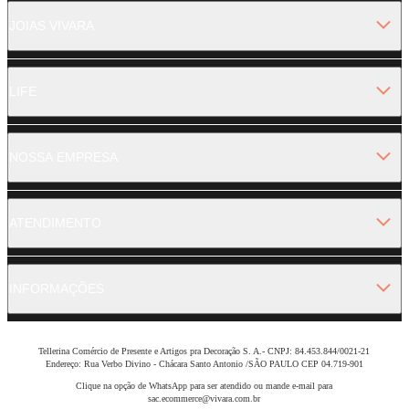
JOIAS VIVARA
LIFE
NOSSA EMPRESA
ATENDIMENTO
INFORMAÇÕES
Tellerina Comércio de Presente e Artigos pra Decoração S. A.- CNPJ: 84.453.844/0021-21
Endereço: Rua Verbo Divino - Chácara Santo Antonio /SÃO PAULO CEP 04.719-901
Clique na opção de WhatsApp para ser atendido ou mande e-mail para
sac.ecommerce@vivara.com.br