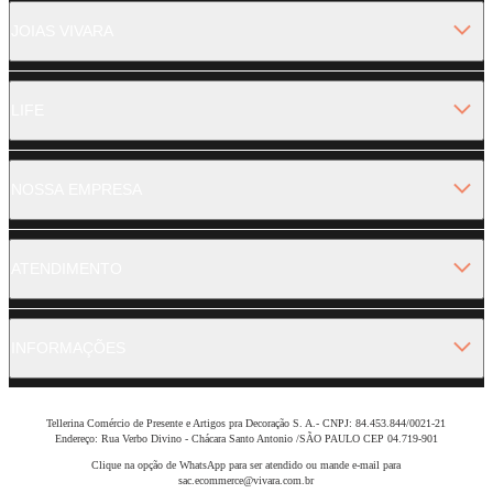
JOIAS VIVARA
LIFE
NOSSA EMPRESA
ATENDIMENTO
INFORMAÇÕES
Tellerina Comércio de Presente e Artigos pra Decoração S. A.- CNPJ: 84.453.844/0021-21
Endereço: Rua Verbo Divino - Chácara Santo Antonio /SÃO PAULO CEP 04.719-901
Clique na opção de WhatsApp para ser atendido ou mande e-mail para
sac.ecommerce@vivara.com.br