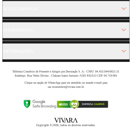
NOSSA EMPRESA
ATENDIMENTO
INFORMAÇÕES
Tellerina Comércio de Presente e Artigos pra Decoração S. A.- CNPJ: 84.453.844/0021-21
Endereço: Rua Verbo Divino - Chácara Santo Antonio /SÃO PAULO CEP 04.719-901
Clique na opção de WhatsApp para ser atendido ou mande e-mail para
sac.ecommerce@vivara.com.br
Copyright © 2026, todos os direitos reservados.