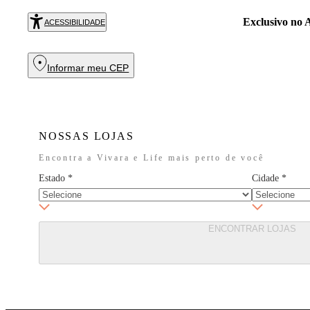
Exclusivo no
R
ACESSIBILIDADE
Informar meu CEP
NOSSAS LOJAS
Encontra a Vivara e Life mais perto de você
Estado
*
Cidade
*
ENCONTRAR LOJAS