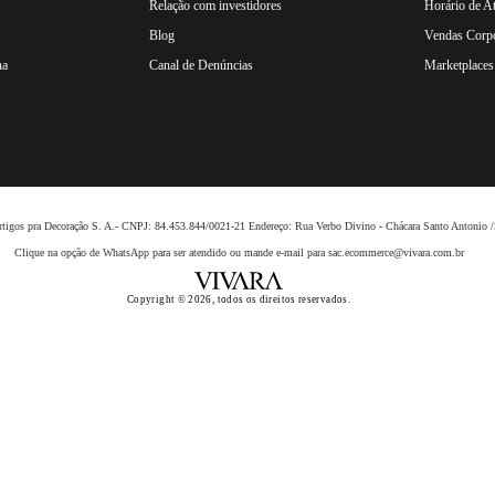
Relação com investidores
Horário de A
Blog
Vendas Corpo
na
Canal de Denúncias
Marketplaces 
 Artigos pra Decoração S. A.- CNPJ: 84.453.844/0021-21 Endereço: Rua Verbo Divino - Chácara Santo Anto
Clique na opção de WhatsApp para ser atendido ou mande e-mail para sac.ecommerce@vivara.com.br
Copyright © 2026, todos os direitos reservados.