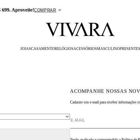
no APP: 15% Off na primeira compra com o cupom PRESENTEA
JOIAS
CASAMENTO
RELÓGIOS
ACESSÓRIOS
MASCULINO
PRESENTE
ACOMPANHE NOSSAS NOV
Cadastre seu e-mail para
receber informações e
Tendo analisado e compreendido a
Politica de 