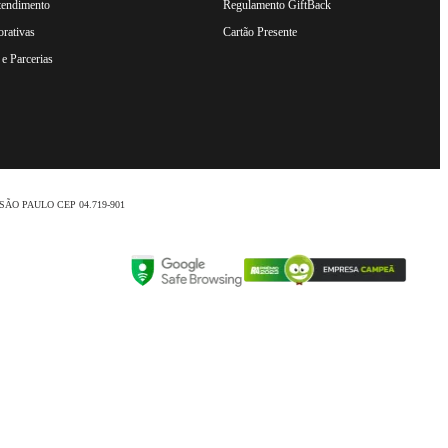
tendimento
Regulamento GiftBack
rativas
Cartão Presente
e Parcerias
nio /SÃO PAULO CEP 04.719-901