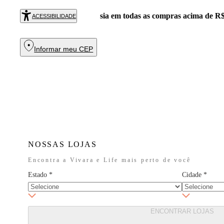
Exclusivo 
RAR
ACESSIBILIDADE
Informar meu CEP
NOSSAS LOJAS
Encontra a Vivara e Life mais perto de você
Estado
*
Cidade
*
ENCONTRAR LOJAS