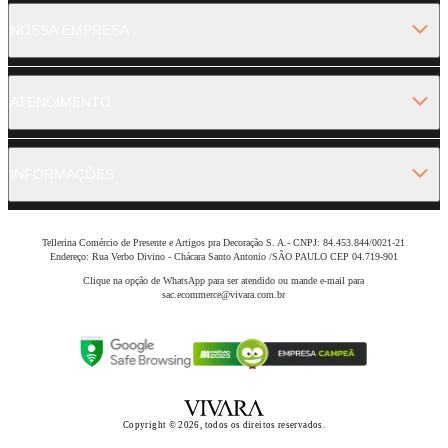
NOSSA EMPRESA
ATENDIMENTO
INFORMAÇÕES
Tellerina Comércio de Presente e Artigos pra Decoração S. A.- CNPJ: 84.453.844/0021-21
Endereço: Rua Verbo Divino - Chácara Santo Antonio /SÃO PAULO CEP 04.719-901
Clique na opção de WhatsApp para ser atendido ou mande e-mail para
sac.ecommerce@vivara.com.br
Copyright © 2026, todos os direitos reservados.