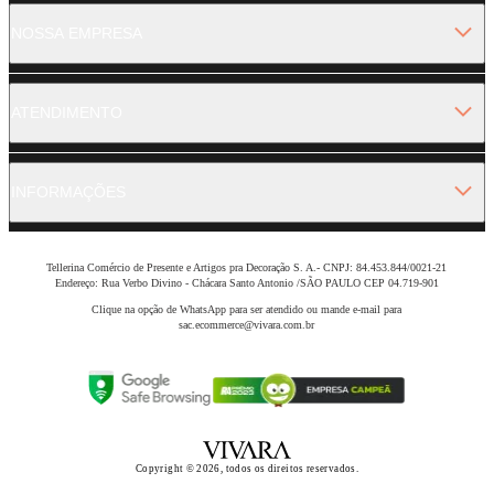
NOSSA EMPRESA
ATENDIMENTO
INFORMAÇÕES
Tellerina Comércio de Presente e Artigos pra Decoração S. A.- CNPJ: 84.453.844/0021-21
Endereço: Rua Verbo Divino - Chácara Santo Antonio /SÃO PAULO CEP 04.719-901
Clique na opção de WhatsApp para ser atendido ou mande e-mail para
sac.ecommerce@vivara.com.br
Copyright © 2026, todos os direitos reservados.