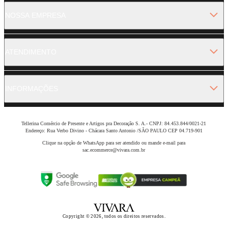
NOSSA EMPRESA
ATENDIMENTO
INFORMAÇÕES
Tellerina Comércio de Presente e Artigos pra Decoração S. A.- CNPJ: 84.453.844/0021-21
Endereço: Rua Verbo Divino - Chácara Santo Antonio /SÃO PAULO CEP 04.719-901
Clique na opção de WhatsApp para ser atendido ou mande e-mail para
sac.ecommerce@vivara.com.br
Copyright © 2026, todos os direitos reservados.