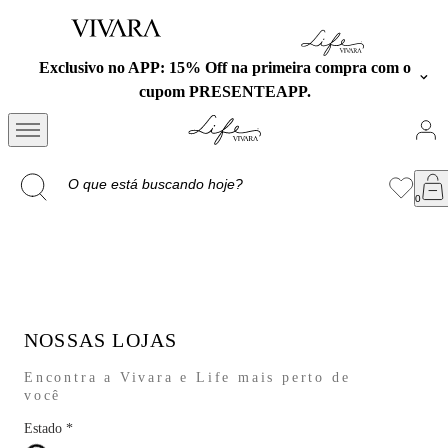
rimeira compra com o
Frete cortesia em todas as compra
EAPP.
Aproveite!
NOSSAS LOJAS
Encontra a Vivara e Life mais perto de
você
Estado
*