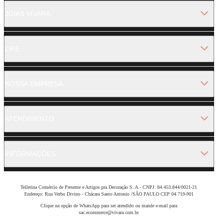
JOIAS VIVARA
LIFE
NOSSA EMPRESA
ATENDIMENTO
INFORMAÇÕES
Tellerina Comércio de Presente e Artigos pra Decoração S. A.- CNPJ: 84.453.844/0021-21
Endereço: Rua Verbo Divino - Chácara Santo Antonio /SÃO PAULO CEP 04.719-901
Clique na opção de WhatsApp para ser atendido ou mande e-mail para
sac.ecommerce@vivara.com.br