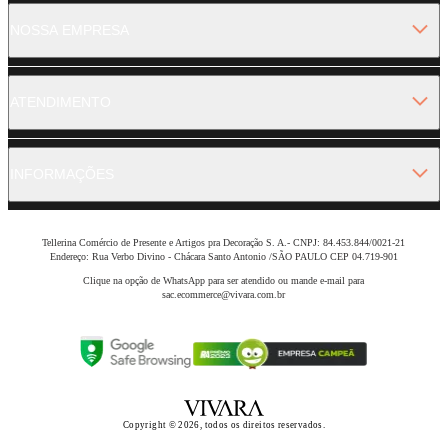
NOSSA EMPRESA
ATENDIMENTO
INFORMAÇÕES
Tellerina Comércio de Presente e Artigos pra Decoração S. A.- CNPJ: 84.453.844/0021-21
Endereço: Rua Verbo Divino - Chácara Santo Antonio /SÃO PAULO CEP 04.719-901
Clique na opção de WhatsApp para ser atendido ou mande e-mail para
sac.ecommerce@vivara.com.br
Copyright © 2026, todos os direitos reservados.