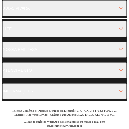
JOIAS VIVARA
LIFE
NOSSA EMPRESA
ATENDIMENTO
INFORMAÇÕES
Tellerina Comércio de Presente e Artigos pra Decoração S. A.- CNPJ: 84.453.844/0021-21
Endereço: Rua Verbo Divino - Chácara Santo Antonio /SÃO PAULO CEP 04.719-901
Clique na opção de WhatsApp para ser atendido ou mande e-mail para
sac.ecommerce@vivara.com.br