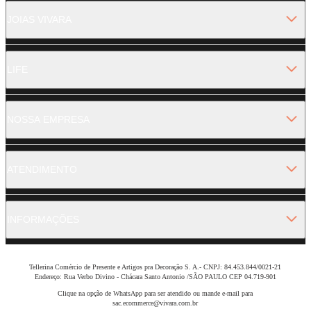
JOIAS VIVARA
LIFE
NOSSA EMPRESA
ATENDIMENTO
INFORMAÇÕES
Tellerina Comércio de Presente e Artigos pra Decoração S. A.- CNPJ: 84.453.844/0021-21
Endereço: Rua Verbo Divino - Chácara Santo Antonio /SÃO PAULO CEP 04.719-901
Clique na opção de WhatsApp para ser atendido ou mande e-mail para
sac.ecommerce@vivara.com.br